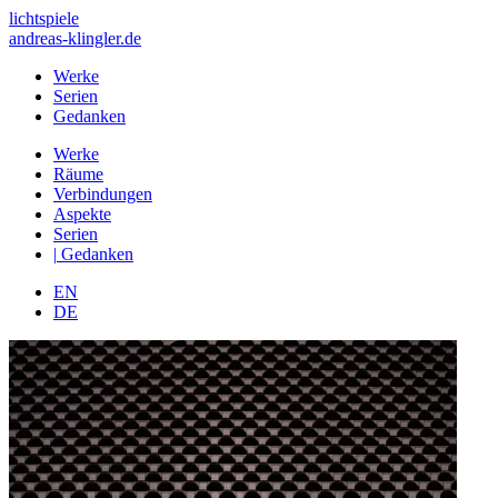
lichtspiele
andreas-klingler.de
Werke
Serien
Gedanken
Werke
Räume
Verbindungen
Aspekte
Serien
|
Gedanken
EN
DE