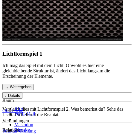
Lichtformspiel 1
Ich mag das Spiel mit dem Licht. Obwohl es hier eine
gleichbleibende Struktur ist, ändert das Licht langsam die
Erscheinung der Elemente.
→ Weitergehen
↓ Details
Raum
RSS
Vergleich dies mit Lichtformspiel 2. Was bemerkst du? Sehe das
Oberfläche
Per E-Mail
Licht. Licht formt die Realität.
Verbindungen
Mastodon
Relationen
Bluesky
Struktur
Ordnung