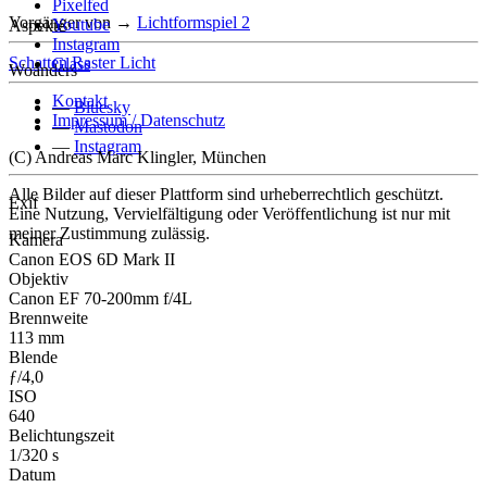
Pixelfed
Vorgänger von
→
Lichtformspiel 2
Youtube
Aspekte
Instagram
Schatten
Raster
Licht
Glass
Woanders
Kontakt
—
Bluesky
Impressum / Datenschutz
—
Mastodon
—
Instagram
(C) Andreas Marc Klingler, München
Alle Bilder auf dieser Plattform sind urheberrechtlich geschützt.
Exif
Eine Nutzung, Vervielfältigung oder Veröffentlichung ist nur mit
meiner Zustimmung zulässig.
Kamera
Canon EOS 6D Mark II
Objektiv
Canon EF 70-200mm f/4L
Brennweite
113 mm
Blende
ƒ/4,0
ISO
640
Belichtungszeit
1/320 s
Datum