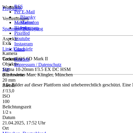
RSS
Woanders
Projektion
Per E-Mail
—
Bluesky
Verbindungen
—
Mastodon
Mastodon
—
Bluesky
Instagram
Spannung
Bewegung
Pixelfed
Youtube
Aspekte
Exif
Instagram
Linie
Unschärfe
Glass
Kamera
Canon EOS 6D Mark II
Techniken
Kontakt
Objektiv
Impressum / Datenschutz
Sigma 10-20mm f/3.5 EX DC HSM
ICM
Brennweite
(C) Andreas Marc Klingler, München
20 mm
Alle Bilder auf dieser Plattform sind urheberrechtlich geschützt. Ein
Blende
ƒ/13,0
ISO
100
Belichtungszeit
1/2 s
Datum
21.04.2025, 17:52 Uhr
Ort