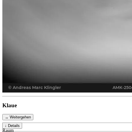
Klaue
→ Weitergehen
↓ Details
Raum