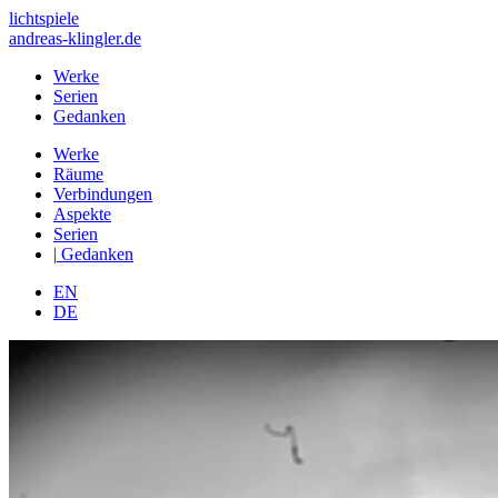
lichtspiele
andreas-klingler.de
Werke
Serien
Gedanken
Werke
Räume
Verbindungen
Aspekte
Serien
|
Gedanken
EN
DE