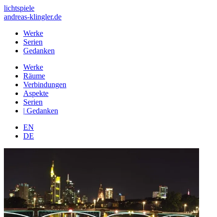
lichtspiele
andreas-klingler.de
Werke
Serien
Gedanken
Werke
Räume
Verbindungen
Aspekte
Serien
|
Gedanken
EN
DE