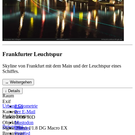
Frankfurter Leuchtspur
Skyline von Frankfurt mit dem Main und der Leuchtspur eines
Schiffes.
→ Weitergehen
↓ Details
Raum
Exif
Urbane Geometrie
RSS
Kamera
Per E-Mail
Verbindungen
Canon EOS 50D
Objektiv
Mastodon
Bewegung
Sigma 28mm f/1.8 DG Macro EX
Bluesky
Brennweite
Pixelfed