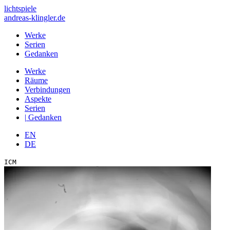
lichtspiele
andreas-klingler.de
Werke
Serien
Gedanken
Werke
Räume
Verbindungen
Aspekte
Serien
|
Gedanken
EN
DE
ICM