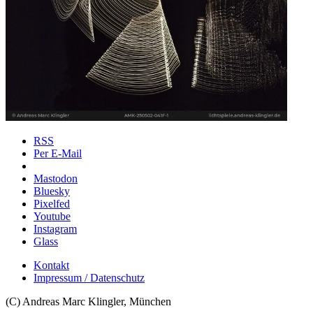
RSS
Per E-Mail
Mastodon
Bluesky
Pixelfed
Youtube
Instagram
Glass
Kontakt
Impressum / Datenschutz
(C) Andreas Marc Klingler, München