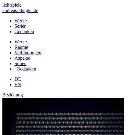
lichtspiele
andreas-klingler.de
Werke
Serien
Gedanken
Werke
Räume
Verbindungen
Aspekte
Serien
|
Gedanken
DE
EN
Beziehung