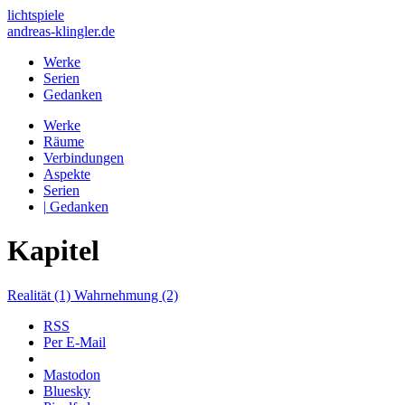
lichtspiele
andreas-klingler.de
Werke
Serien
Gedanken
Werke
Räume
Verbindungen
Aspekte
Serien
|
Gedanken
Kapitel
Realität
(1)
Wahrnehmung
(2)
RSS
Per E-Mail
Mastodon
Bluesky