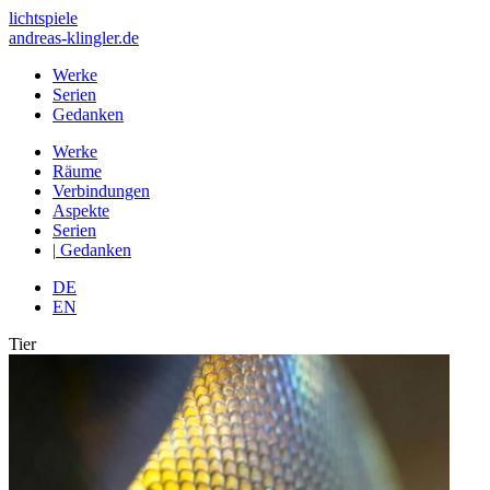
lichtspiele
andreas-klingler.de
Werke
Serien
Gedanken
Werke
Räume
Verbindungen
Aspekte
Serien
|
Gedanken
DE
EN
Tier