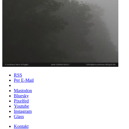
RSS
Per E-Mail
Mastodon
Bluesky
Pixelfed
Youtube
Instagram
Glass
Kontakt