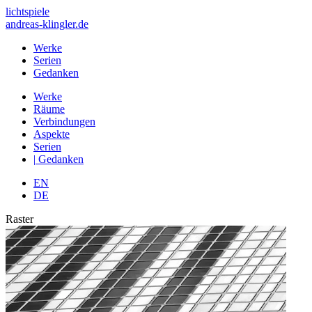
lichtspiele
andreas-klingler.de
Werke
Serien
Gedanken
Werke
Räume
Verbindungen
Aspekte
Serien
|
Gedanken
EN
DE
Raster