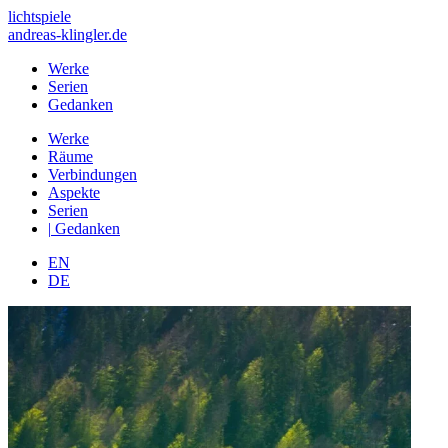
lichtspiele
andreas-klingler.de
Werke
Serien
Gedanken
Werke
Räume
Verbindungen
Aspekte
Serien
|
Gedanken
EN
DE