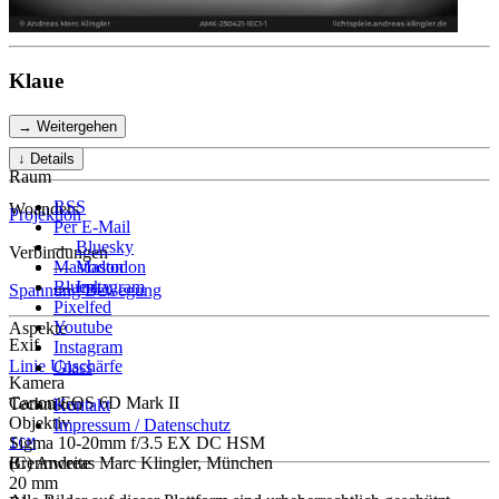
Klaue
→ Weitergehen
↓ Details
Raum
RSS
Woanders
Projektion
Per E-Mail
—
Bluesky
Verbindungen
—
Mastodon
Mastodon
—
Bluesky
Instagram
Spannung
Bewegung
Pixelfed
Youtube
Aspekte
Exif
Instagram
Linie
Unschärfe
Glass
Kamera
Canon EOS 6D Mark II
Techniken
Kontakt
Objektiv
Impressum / Datenschutz
Sigma 10-20mm f/3.5 EX DC HSM
ICM
Brennweite
(C) Andreas Marc Klingler, München
20 mm