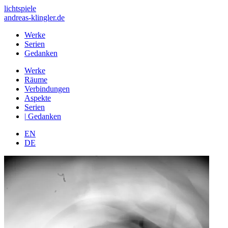
lichtspiele
andreas-klingler.de
Werke
Serien
Gedanken
Werke
Räume
Verbindungen
Aspekte
Serien
|
Gedanken
EN
DE